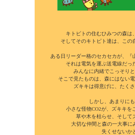
キトピトの住むひみつの森は
そしてそのキトピト達は、この
ある日リーダー格の
セカセカが、『
それは電気を運ぶ送電線だっ
みんなに内緒でこっそりと
そこで見たものは、森にはない電
ズキキは得意げに、
たくさ
しかし、あまりにも
小さな怪物CO2が、
ズキキを
草や木を枯らせ、そして
大切な仲間と森の一大事に
失くせないか