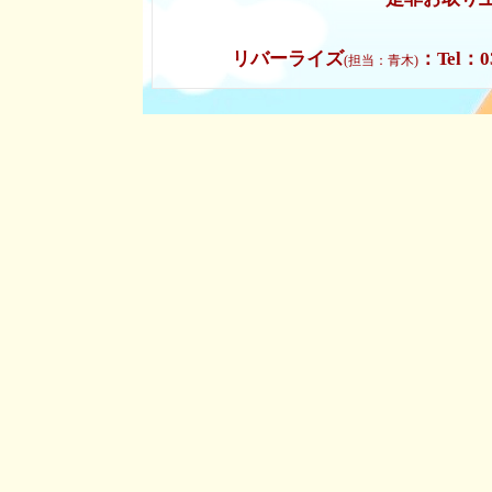
リ
バーライズ
：
Tel
：03
(担当：青木)