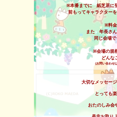
※本番までに 紙芝居
に
前もってキャラクターを
※料金
また 年長さん
同じ会場で
※会場の規
どんな
(お問い合わせ
大切なメッセージ
とっても楽
おたのしみ会
是非
お取り上