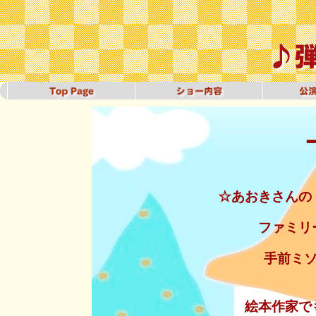
☆あおきさん
ファミリ
手前ミ
絵本作家で