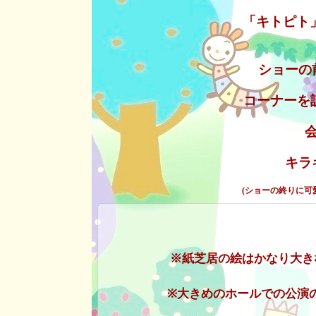
「キトピト
ショーの
コーナー
キラ
(ショーの終りに
※紙芝居の絵はかなり大き
※大きめのホールでの公